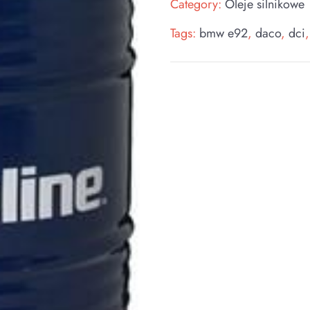
Category:
Oleje silnikowe
Tags:
bmw e92
,
daco
,
dci