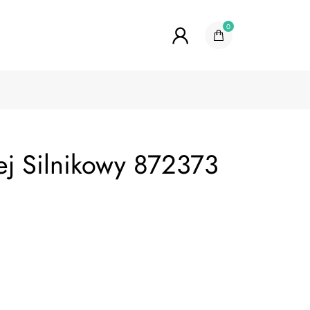
0
ej Silnikowy 872373