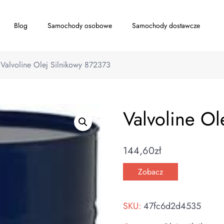
Blog
Samochody osobowe
Samochody dostawcze
Valvoline Olej Silnikowy 872373
Valvoline Ol
144,60
zł
Zobacz
SKU:
47fc6d2d4535