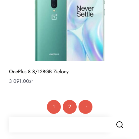
OnePlus 8 8/128GB Zielony
3 091,00
zł
→
1
2