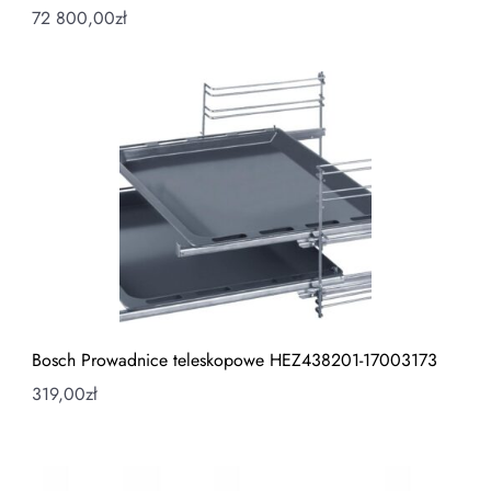
72 800,00
zł
Bosch Prowadnice teleskopowe HEZ438201-17003173
319,00
zł