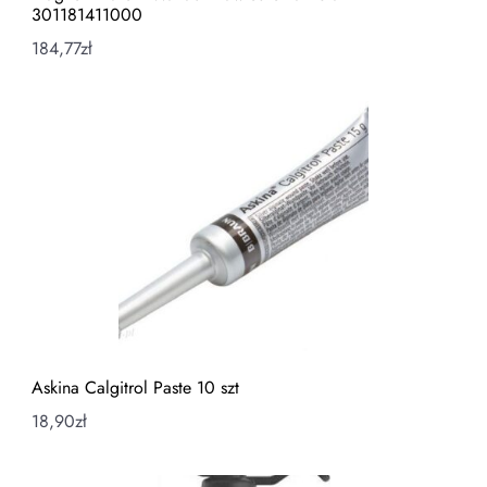
301181411000
184,77
zł
Askina Calgitrol Paste 10 szt
18,90
zł