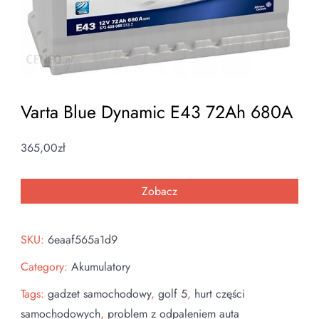
Varta Blue Dynamic E43 72Ah 680A
365,00
zł
Zobacz
SKU:
6eaaf565a1d9
Category:
Akumulatory
Tags:
gadzet samochodowy
,
golf 5
,
hurt części
samochodowych
,
problem z odpaleniem auta