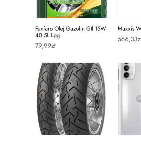
Fanfaro Olej Gazolin Gtl 15W
Maxxis 
40 5L Lpg
566,33
z
79,99
zł