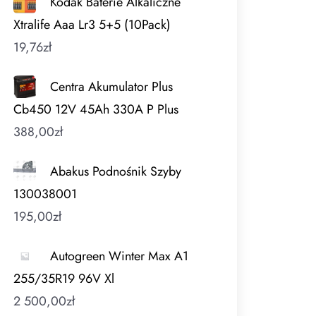
Kodak Baterie Alkaliczne
Xtralife Aaa Lr3 5+5 (10Pack)
19,76
zł
Centra Akumulator Plus
Cb450 12V 45Ah 330A P Plus
388,00
zł
Abakus Podnośnik Szyby
130038001
195,00
zł
Autogreen Winter Max A1
255/35R19 96V Xl
2 500,00
zł