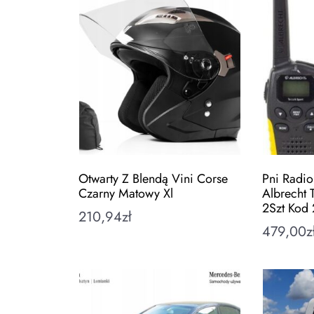
Otwarty Z Blendą Vini Corse
Pni Radi
Czarny Matowy Xl
Albrecht 
2Szt Kod
210,94
zł
479,00
z