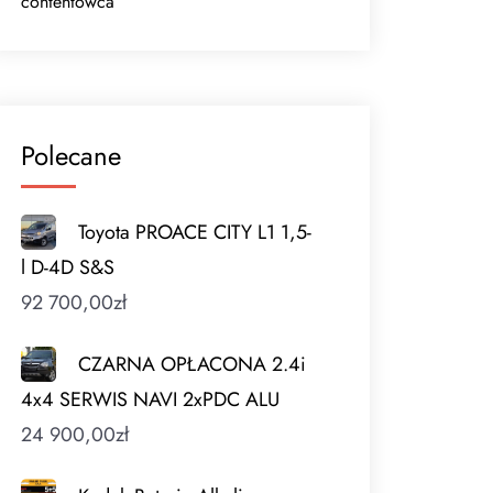
contentowca
Polecane
Toyota PROACE CITY L1 1,5-
l D-4D S&S
92 700,00
zł
CZARNA OPŁACONA 2.4i
4x4 SERWIS NAVI 2xPDC ALU
24 900,00
zł