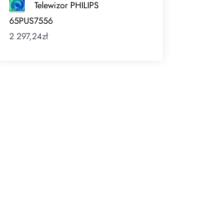
Telewizor PHILIPS
65PUS7556
2 297,24
zł