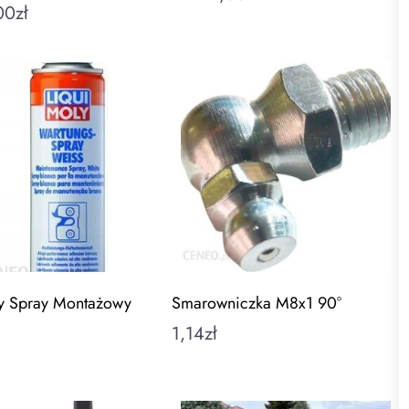
00
zł
ly Spray Montażowy
Smarowniczka M8x1 90°
1,14
zł