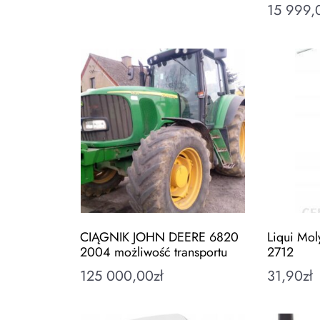
15 999,
CIĄGNIK JOHN DEERE 6820
Liqui Mo
2004 możliwość transportu
2712
125 000,00
zł
31,90
zł