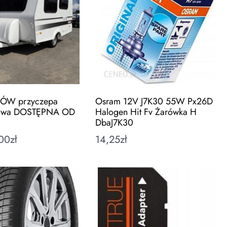
ÓW przyczepa
Osram 12V J7K30 55W Px26D
owa DOSTĘPNA OD
Halogen Hit Fv Żarówka H
DbaJ7K30
00
zł
14,25
zł