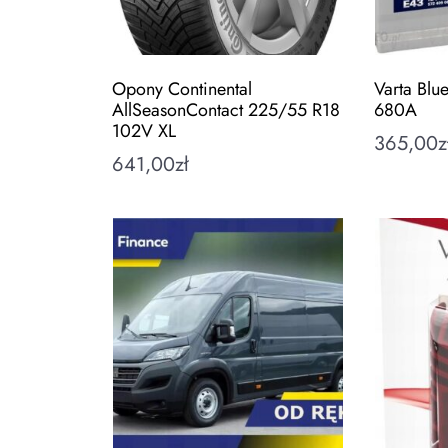
Opony Continental
Varta Bl
AllSeasonContact 225/55 R18
680A
102V XL
365,00
z
641,00
zł