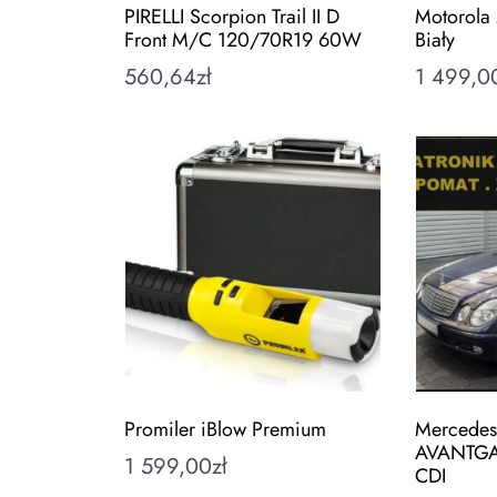
PIRELLI Scorpion Trail II D
Motorola
Front M/C 120/70R19 60W
Biały
560,64
zł
1 499,0
Promiler iBlow Premium
Mercedes
AVANTGAR
1 599,00
zł
CDI