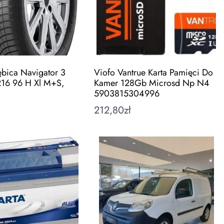
bica Navigator 3
Viofo Vantrue Karta Pamięci Do
16 96 H Xl M+S,
Kamer 128Gb Microsd Np N4
5903815304996
ł
212,80
zł