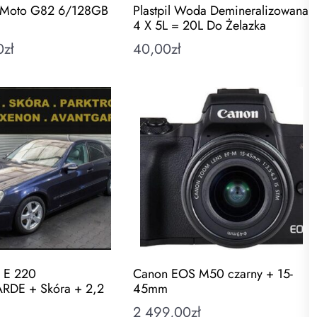
 Moto G82 6/128GB
Plastpil Woda Demineralizowana
4 X 5L = 20L Do Żelazka
0
zł
40,00
zł
 E 220
Canon EOS M50 czarny + 15-
DE + Skóra + 2,2
45mm
2 499,00
zł