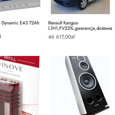
ue Dynamic E43 72Ah
Renault Kangoo
L1H1,FV23%,gwarancja,dostawa
ł
46 617,00
zł