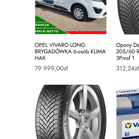
OPEL VIVARO LONG
Opony Dę
BRYGADÓWKA 6-osób KLIMA
205/60 R
HAK
3Pmsf 1
79 999,00
zł
312,24
z