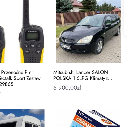
o Przenośne Pmr
Mitsubishi Lancer SALON
Tectalk Sport Zestaw
POLSKA 1.6LPG Klimatyz…
 29865
6 900,00
zł
ł