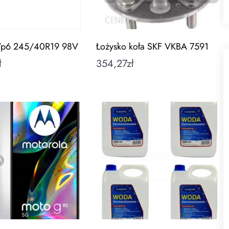
Wp6 245/40R19 98V
Łożysko koła SKF VKBA 7591
ł
354,27
zł