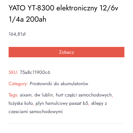
YATO YT-8300 elektroniczny 12/6v
1/4a 200ah
164,81
zł
Zobacz
SKU:
75a8c11900c6
Category:
Prostowniki do akumulatorów
Tags:
aixam
,
dw lublin
,
hurt części samochodowych
,
łożyska koło
,
plyn hamulcowy passat b5
,
sklepy z
czesciami samochodowymi