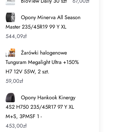
BioView Daily 30 szt
67,00
zł
Opony Minerva All Season
Master 235/45R19 99 Y XL
544,09
zł
Żarówki halogenowe
Tungsram Megalight Ultra +150%
H7 12V 55W, 2 szt.
59,00
zł
Opony Hankook Kinergy
4S2 H750 235/45R17 97 Y XL
M+S, 3PMSF 1 -
453,00
zł