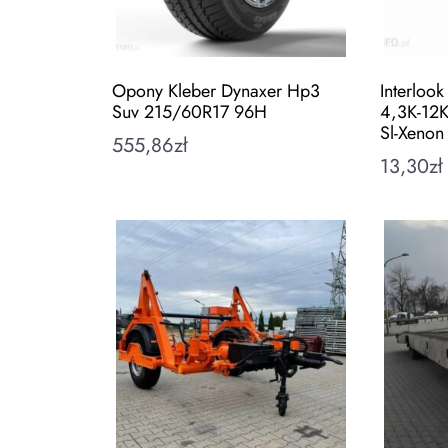
Opony Kleber Dynaxer Hp3
Interloo
Suv 215/60R17 96H
4,3K-12K
Sl-Xenon
555,86
zł
13,30
zł