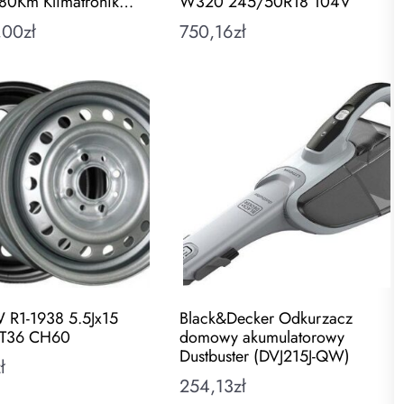
-80Km Klimatronik…
W320 245/50R18 104V
,00
zł
750,16
zł
 R1-1938 5.5Jx15
Black&Decker Odkurzacz
T36 CH60
domowy akumulatorowy
Dustbuster (DVJ215J-QW)
ł
254,13
zł