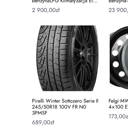
benzynaLPG Klimatyzacja El…
Benzyna
2 900,00
zł
23 900
Pirelli Winter Sottozero Serie II
Felgi MW
245/50R18 100V FR N0
4×100 E
3PMSF
173,00
z
689,00
zł