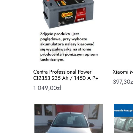
Centra Professional Power
Xiaomi M
Cf2353 235 Ah / 1450 A P+
397,30
z
1 049,00
zł