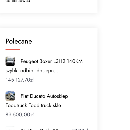
contentowca
Polecane
Peugeot Boxer L3H2 140KM
szybki odbior dostepn...
145 127,70
zł
Fiat Ducato Autosklep
Foodtruck Food truck skle
89 500,00
zł