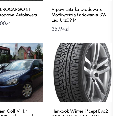
EUROCARGO 8T
Vipow Latarka Diodowa Z
rogowa Autolaweta
Możliwością Ładowania 3W
Led Urz0914
,00
zł
36,94
zł
en Golf VI 1.4
Hankook Winter i*cept Evo2