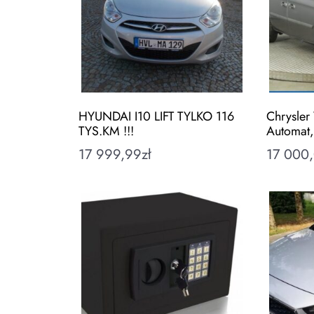
HYUNDAI I10 LIFT TYLKO 116
Chrysler
TYS.KM !!!
Automat,
17 999,99
zł
17 000