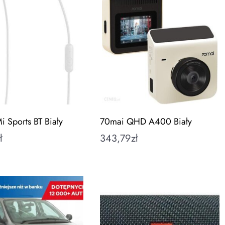
i Sports BT Biały
70mai QHD A400 Biały
ł
343,79
zł