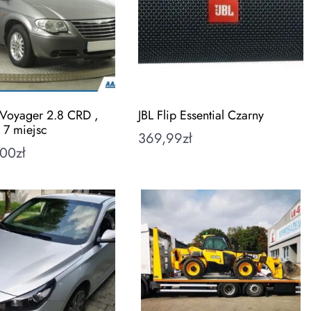
 Voyager 2.8 CRD ,
JBL Flip Essential Czarny
 7 miejsc
369,99
zł
,00
zł