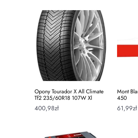
Opony Tourador X All Climate
Mont Bla
Tf2 235/60R18 107W Xl
450
400,98
zł
61,99
zł