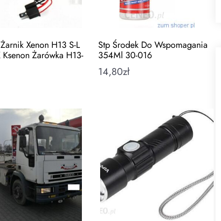
k Żarnik Xenon H13 S-L
Stp Środek Do Wspomagania
 Ksenon Żarówka H13-
354Ml 30-016
14,80
zł