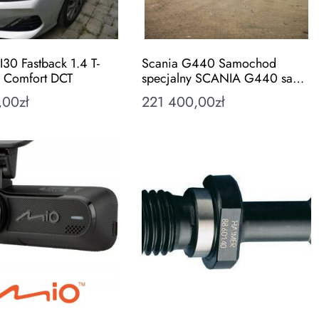
I30 Fastback 1.4 T-
Scania G440 Samochod
 Comfort DCT
specjalny SCANIA G440 sa…
,00
zł
221 400,00
zł