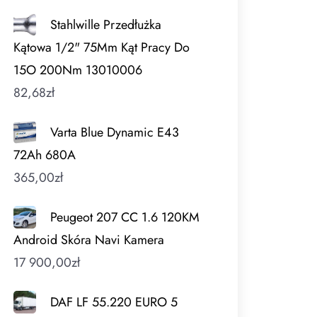
Stahlwille Przedłużka
Kątowa 1/2" 75Mm Kąt Pracy Do
15O 200Nm 13010006
82,68
zł
Varta Blue Dynamic E43
72Ah 680A
365,00
zł
Peugeot 207 CC 1.6 120KM
Android Skóra Navi Kamera
17 900,00
zł
DAF LF 55.220 EURO 5