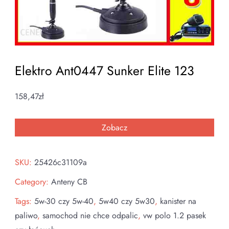
Elektro Ant0447 Sunker Elite 123
158,47
zł
Zobacz
SKU:
25426c31109a
Category:
Anteny CB
Tags:
5w-30 czy 5w-40
,
5w40 czy 5w30
,
kanister na
paliwo
,
samochod nie chce odpalic
,
vw polo 1.2 pasek