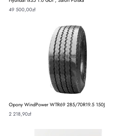
Hyundai ix35 1.6 GDI , Salon Polska
49 500,00
zł
Opony WindPower WTR69 285/70R19.5 150J
2 218,90
zł