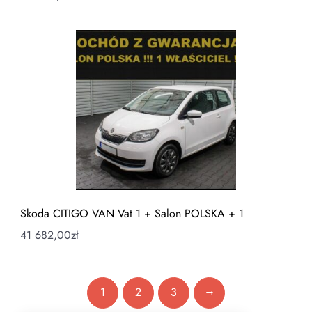
Skoda CITIGO VAN Vat 1 + Salon POLSKA + 1
41 682,00
zł
→
1
2
3