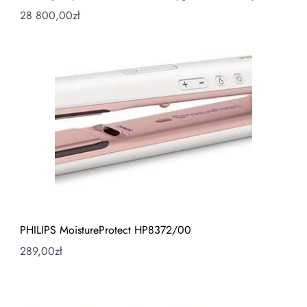
28 800,00
zł
PHILIPS MoistureProtect HP8372/00
289,00
zł