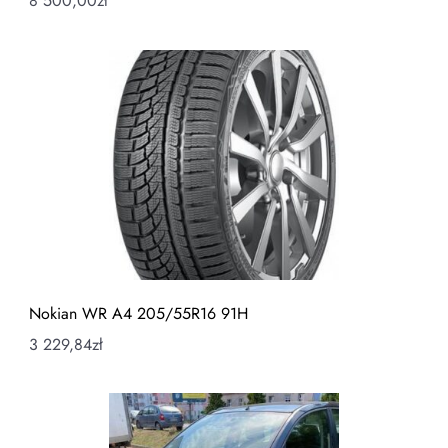
8 500,00
zł
Nokian WR A4 205/55R16 91H
3 229,84
zł