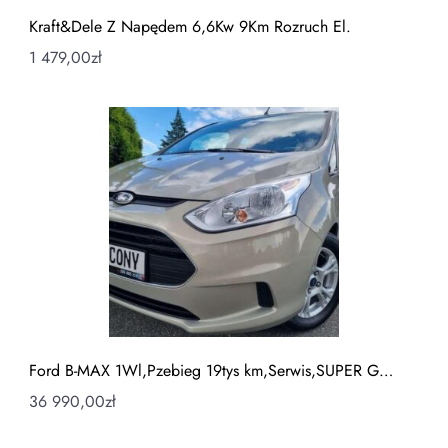
Kraft&Dele Z Napędem 6,6Kw 9Km Rozruch El.
1 479,00
zł
Ford B-MAX 1Wl,Pzebieg 19tys km,Serwis,SUPER G…
36 990,00
zł