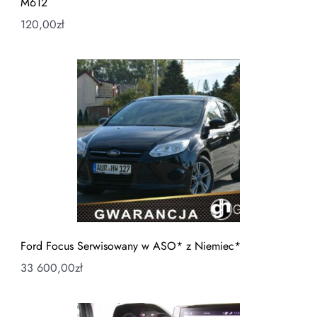
M612
120,00
zł
Ford Focus Serwisowany w ASO* z Niemiec*
33 600,00
zł