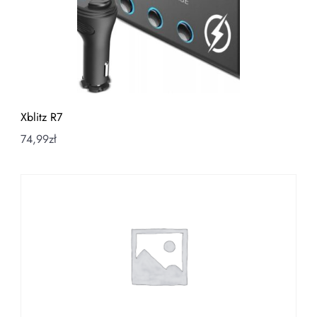
Xblitz R7
74,99
zł