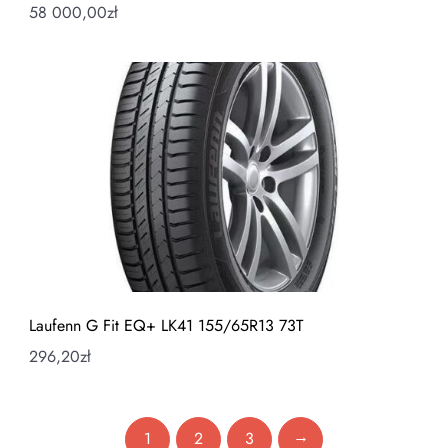
58 000,00
zł
Laufenn G Fit EQ+ LK41 155/65R13 73T
296,20
zł
→
1
2
3