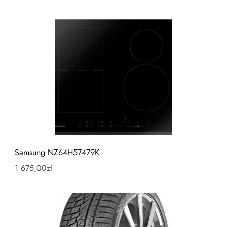
Samsung NZ64H57479K
1 675,00
zł