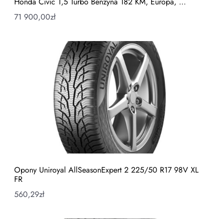
Honda Civic 1,5 Turbo Benzyna 182 KM, Europa, …
71 900,00
zł
Opony Uniroyal AllSeasonExpert 2 225/50 R17 98V XL
FR
560,29
zł