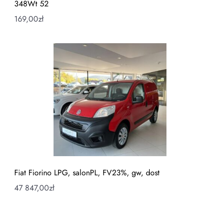
348Wt 52
169,00
zł
Fiat Fiorino LPG, salonPL, FV23%, gw, dost
47 847,00
zł