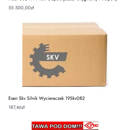
55 500,00
zł
Esen Skv Silnik Wycieraczek 19Skv082
187,46
zł