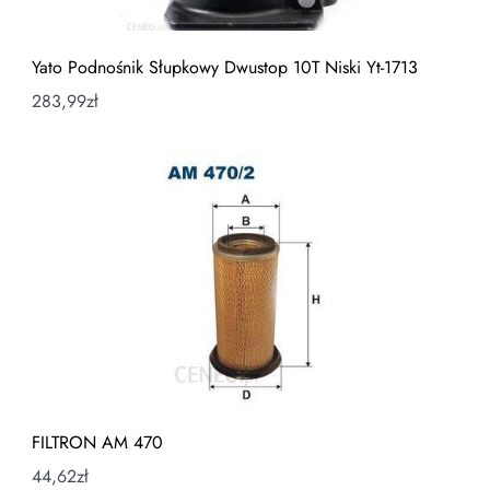
Yato Podnośnik Słupkowy Dwustop 10T Niski Yt-1713
283,99
zł
FILTRON AM 470
44,62
zł