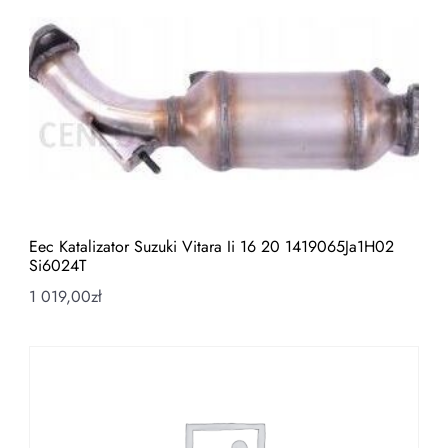
Eec Katalizator Suzuki Vitara Ii 16 20 1419065Ja1H02
Si6024T
1 019,00
zł