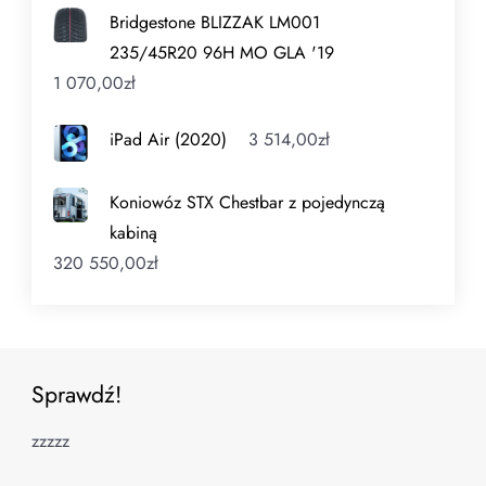
Bridgestone BLIZZAK LM001
235/45R20 96H MO GLA '19
1 070,00
zł
iPad Air (2020)
3 514,00
zł
Koniowóz STX Chestbar z pojedynczą
kabiną
320 550,00
zł
Sprawdź!
zzzzz