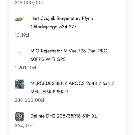
315 000,00
zł
Hart Czujnik Temperatury Płynu
Chłodzącego 534 277
13,19
zł
MIO Rejestrator MiVue 798 Dual PRO
60FPS WiFi GPS
1 201,10
zł
MERCEDES-BENZ AROCS 2648 / 6x4 /
MEILLER-KIPPER !!
288 000,00
zł
Delinte DH2 205/35R18 81H XL
354,37
zł