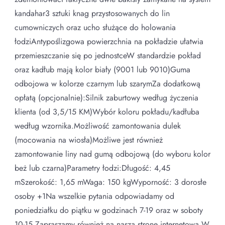
kandahar3 sztuki knag przystosowanych do lin
cumowniczych oraz ucho służące do holowania
łodziAntypoślizgowa powierzchnia na pokładzie ułatwia
przemieszczanie się po jednostceW standardzie pokład
oraz kadłub mają kolor biały (9001 lub 9010)Guma
odbojowa w kolorze czarnym lub szarymZa dodatkową
opłatą (opcjonalnie):Silnik zaburtowy według życzenia
klienta (od 3,5/15 KM)Wybór koloru pokładu/kadłuba
według wzornika.Możliwość zamontowania dulek
(mocowania na wiosła)Możliwe jest również
zamontowanie liny nad gumą odbojową (do wyboru kolor
beż lub czarna)Parametry łodzi:Długość: 4,45
mSzerokość: 1,65 mWaga: 150 kgWyporność: 3 dorosłe
osoby +1Na wszelkie pytania odpowiadamy od
poniedziałku do piątku w godzinach 7-19 oraz w soboty
10-15.Zapraszamy również na naszą stronę internetową.W