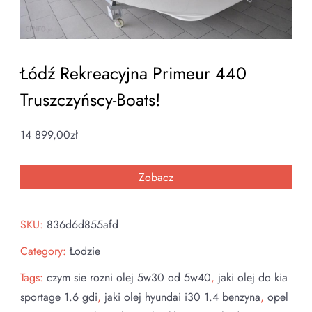
Łódź Rekreacyjna Primeur 440
Truszczyńscy-Boats!
14 899,00
zł
Zobacz
SKU:
836d6d855afd
Category:
Łodzie
Tags:
czym sie rozni olej 5w30 od 5w40
,
jaki olej do kia
sportage 1.6 gdi
,
jaki olej hyundai i30 1.4 benzyna
,
opel