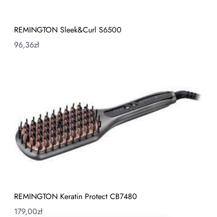
REMINGTON Sleek&Curl S6500
96,36
zł
REMINGTON Keratin Protect CB7480
179,00
zł