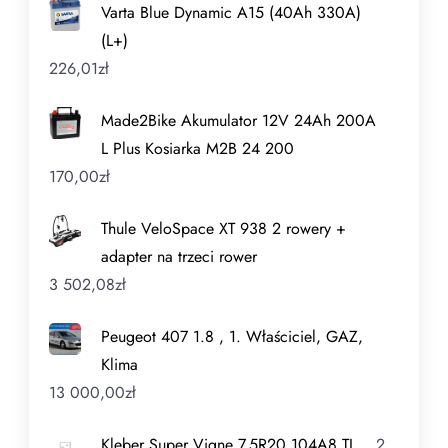
Varta Blue Dynamic A15 (40Ah 330A)
(L+)
226,01
zł
Made2Bike Akumulator 12V 24Ah 200A
L Plus Kosiarka M2B 24 200
170,00
zł
Thule VeloSpace XT 938 2 rowery +
adapter na trzeci rower
3 502,08
zł
Peugeot 407 1.8 , 1. Właściciel, GAZ,
Klima
13 000,00
zł
Kleber Super Vigne 7.5R20 104A8 TL
2