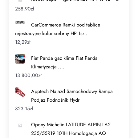
258,90
zł
CarCommerce Ramki pod tablice
rejestracyjne kolor srebrny HP 1szt.
12,29
zł
Fiat Panda gaz klima Fiat Panda
Klimatyzacja ,...
13 800,00
zł
Apptech Najazd Samochodowy Rampa
Podjaz Podnośnik Hydr
323,15
zł
Opony Michelin LATITUDE ALPIN LA2
235/55R19 101H Homologacja AO