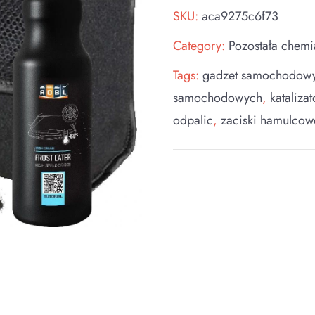
SKU:
aca9275c6f73
Category:
Pozostała chem
Tags:
gadzet samochodow
samochodowych
,
kataliza
odpalic
,
zaciski hamulcow