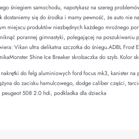
ego śniegiem samochodu, napotykasz na szereg problemów. 
dostaniemy się do środka i mamy pewność, że auto nie nal
m miejscu produktów niezbędnych każdego mroźnego pora
niknąć porannej gimnastyki, polegającej na poszukiwaniu p
wiera: Vikan ultra delikatna szczotka do śniegu.ADBL Fros
ikaMonster Shine Ice Breaker skrobaczka do szyb. Kolor sk
krętki do felg aluminiowych ford focus mk3, kanister na pa
ężyna do zacisku hamulcowego, dodge caliber części, tarc
peugeot 508 2.0 hdi, podkladka dla dziecka