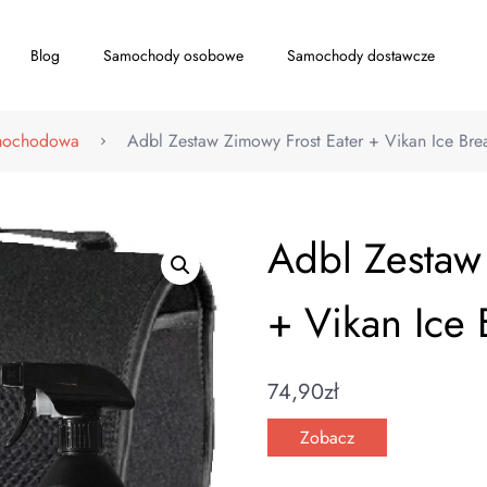
Blog
Samochody osobowe
Samochody dostawcze
amochodowa
Adbl Zestaw Zimowy Frost Eater + Vikan Ice Bre
Adbl Zestaw
+ Vikan Ice 
74,90
zł
Zobacz