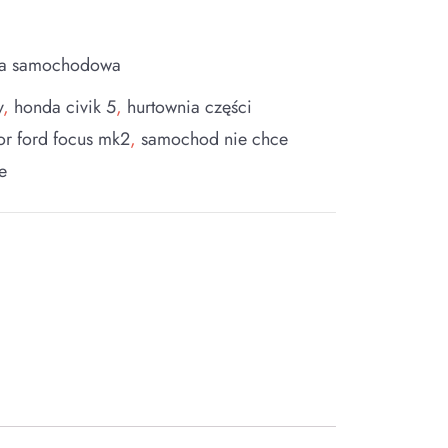
ia samochodowa
y
,
honda civik 5
,
hurtownia części
tor ford focus mk2
,
samochod nie chce
e