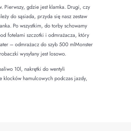
Pierwszy, gdzie jest klamka. Drugi, czy
eży do sąsiada, przyda się nasz zestaw
nka. Po wszystkim, do torby schowamy
od fotelami szczotki i odmrażacza, który
t Eater – odmrażacz do szyb 500 mlMonster
robaczki wysyłany jest losowo.
liwo 10l, nakrętki do wentyli
ie klocków hamulcowych podczas jazdy,