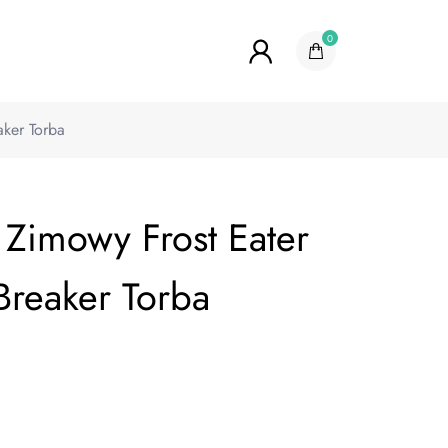
0
aker Torba
 Zimowy Frost Eater
Breaker Torba