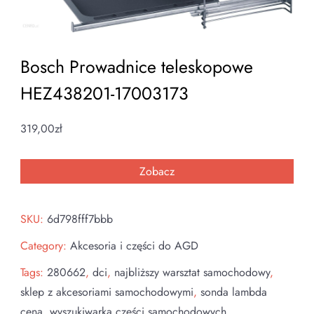
Bosch Prowadnice teleskopowe
HEZ438201-17003173
319,00
zł
Zobacz
SKU:
6d798fff7bbb
Category:
Akcesoria i części do AGD
Tags:
280662
,
dci
,
najbliższy warsztat samochodowy
,
sklep z akcesoriami samochodowymi
,
sonda lambda
cena
,
wyszukiwarka części samochodowych