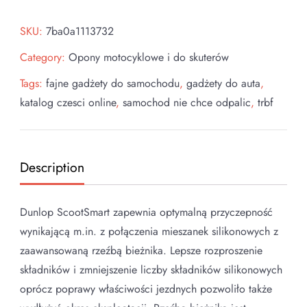
SKU:
7ba0a1113732
Category:
Opony motocyklowe i do skuterów
Tags:
fajne gadżety do samochodu
,
gadżety do auta
,
katalog czesci online
,
samochod nie chce odpalic
,
trbf
Description
Dunlop ScootSmart zapewnia optymalną przyczepność
wynikającą m.in. z połączenia mieszanek silikonowych z
zaawansowaną rzeźbą bieżnika. Lepsze rozproszenie
składników i zmniejszenie liczby składników silikonowych
oprócz poprawy właściwości jezdnych pozwoliło także