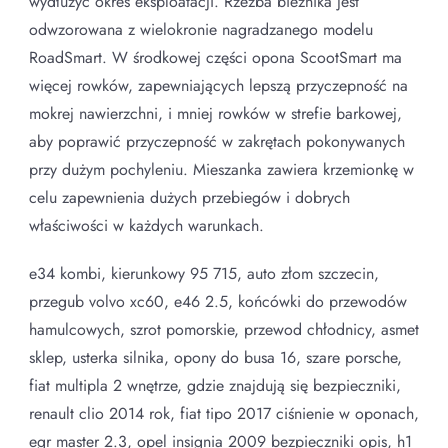
wydłużyć okres eksploatacji. Rzeźba bieżnika jest
odwzorowana z wielokronie nagradzanego modelu
RoadSmart. W środkowej części opona ScootSmart ma
więcej rowków, zapewniających lepszą przyczepność na
mokrej nawierzchni, i mniej rowków w strefie barkowej,
aby poprawić przyczepność w zakrętach pokonywanych
przy dużym pochyleniu. Mieszanka zawiera krzemionkę w
celu zapewnienia dużych przebiegów i dobrych
właściwości w każdych warunkach.
e34 kombi, kierunkowy 95 715, auto złom szczecin,
przegub volvo xc60, e46 2.5, końcówki do przewodów
hamulcowych, szrot pomorskie, przewod chłodnicy, asmet
sklep, usterka silnika, opony do busa 16, szare porsche,
fiat multipla 2 wnętrze, gdzie znajdują się bezpieczniki,
renault clio 2014 rok, fiat tipo 2017 ciśnienie w oponach,
egr master 2.3, opel insignia 2009 bezpieczniki opis, h1