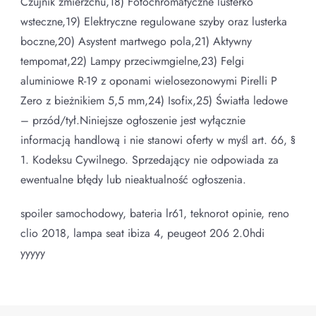
Czujnik zmierzchu,18) Fotochromatyczne lusterko
wsteczne,19) Elektryczne regulowane szyby oraz lusterka
boczne,20) Asystent martwego pola,21) Aktywny
tempomat,22) Lampy przeciwmgielne,23) Felgi
aluminiowe R-19 z oponami wielosezonowymi Pirelli P
Zero z bieżnikiem 5,5 mm,24) Isofix,25) Światła ledowe
– przód/tył.Niniejsze ogłoszenie jest wyłącznie
informacją handlową i nie stanowi oferty w myśl art. 66, §
1. Kodeksu Cywilnego. Sprzedający nie odpowiada za
ewentualne błędy lub nieaktualność ogłoszenia.
spoiler samochodowy, bateria lr61, teknorot opinie, reno
clio 2018, lampa seat ibiza 4, peugeot 206 2.0hdi
yyyyy