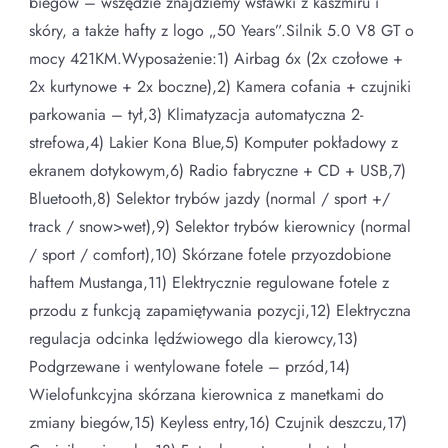
biegów – wszędzie znajdziemy wstawki z kaszmiru i
skóry, a także hafty z logo „50 Years”.Silnik 5.0 V8 GT o
mocy 421KM.Wyposażenie:1) Airbag 6x (2x czołowe +
2x kurtynowe + 2x boczne),2) Kamera cofania + czujniki
parkowania – tył,3) Klimatyzacja automatyczna 2-
strefowa,4) Lakier Kona Blue,5) Komputer pokładowy z
ekranem dotykowym,6) Radio fabryczne + CD + USB,7)
Bluetooth,8) Selektor trybów jazdy (normal / sport +/
track / snow>wet),9) Selektor trybów kierownicy (normal
/ sport / comfort),10) Skórzane fotele przyozdobione
haftem Mustanga,11) Elektrycznie regulowane fotele z
przodu z funkcją zapamiętywania pozycji,12) Elektryczna
regulacja odcinka lędźwiowego dla kierowcy,13)
Podgrzewane i wentylowane fotele – przód,14)
Wielofunkcyjna skórzana kierownica z manetkami do
zmiany biegów,15) Keyless entry,16) Czujnik deszczu,17)