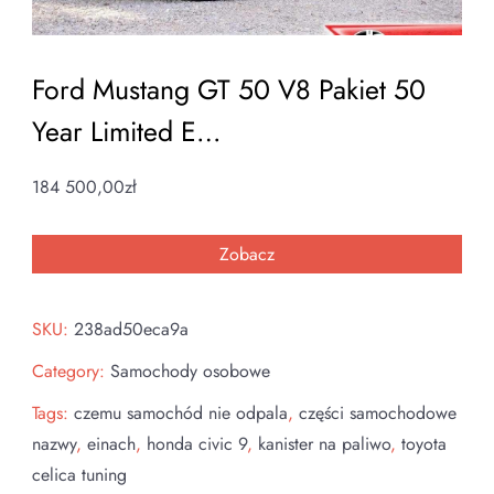
Ford Mustang GT 50 V8 Pakiet 50
Year Limited E…
184 500,00
zł
Zobacz
SKU:
238ad50eca9a
Category:
Samochody osobowe
Tags:
czemu samochód nie odpala
,
części samochodowe
nazwy
,
einach
,
honda civic 9
,
kanister na paliwo
,
toyota
celica tuning