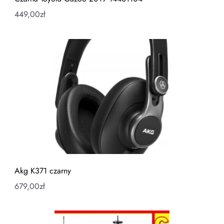
449,00
zł
Akg K371 czarny
679,00
zł