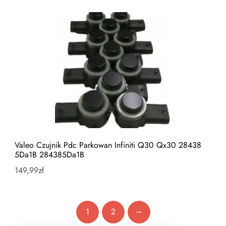
Valeo Czujnik Pdc Parkowan Infiniti Q30 Qx30 28438
5Da1B 284385Da1B
149,99
zł
→
1
2