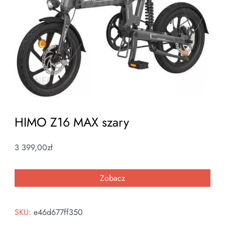
HIMO Z16 MAX szary
3 399,00
zł
Zobacz
SKU:
e46d677ff350