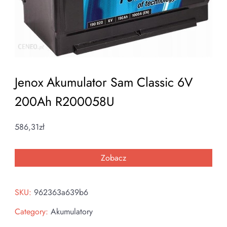
Jenox Akumulator Sam Classic 6V
200Ah R200058U
586,31
zł
Zobacz
SKU:
962363a639b6
Category:
Akumulatory