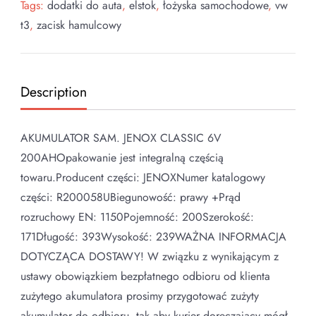
Tags:
dodatki do auta
,
elstok
,
łożyska samochodowe
,
vw
t3
,
zacisk hamulcowy
Description
AKUMULATOR SAM. JENOX CLASSIC 6V
200AHOpakowanie jest integralną częścią
towaru.Producent części: JENOXNumer katalogowy
części: R200058UBiegunowość: prawy +Prąd
rozruchowy EN: 1150Pojemność: 200Szerokość:
171Długość: 393Wysokość: 239WAŻNA INFORMACJA
DOTYCZĄCA DOSTAWY! W związku z wynikającym z
ustawy obowiązkiem bezpłatnego odbioru od klienta
zużytego akumulatora prosimy przygotować zużyty
akumulator do odbioru, tak aby kurier doręczający mógł