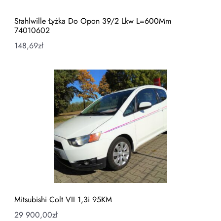
Stahlwille Łyżka Do Opon 39/2 Lkw L=600Mm
74010602
148,69
zł
Mitsubishi Colt VII 1,3i 95KM
29 900,00
zł