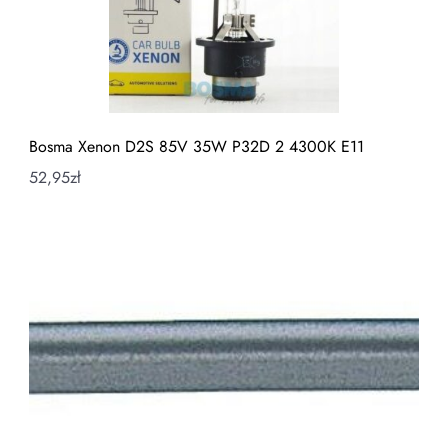
Bosma Xenon D2S 85V 35W P32D 2 4300K E11
52,95
zł