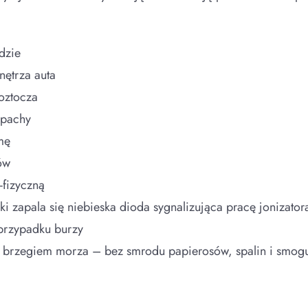
dzie
nętrza auta
roztocza
apachy
mę
ów
fizyczną
zki zapala się niebieska dioda sygnalizująca pracę jonizat
 przypadku burzy
d brzegiem morza – bez smrodu papierosów, spalin i smog