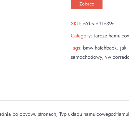
Zobacz
SKU:
e61cad31e39e
Category:
Tarcze hamulco
Tags:
bmw hatchback
,
jaki
samochodowy
,
vw corrad
ednia po obydwu stronach; Typ układu hamulcowego:Hamu