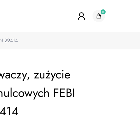
0
IN 29414
waczy, zużycie
mulcowych FEBI
9414