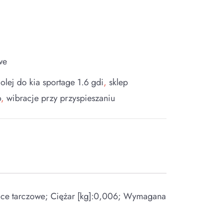
we
 olej do kia sportage 1.6 gdi
,
sklep
o
,
wibracje przy przyspieszaniu
lce tarczowe; Ciężar [kg]:0,006; Wymagana