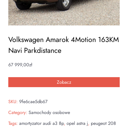
Volkswagen Amarok 4Motion 163KM
Navi Parkdistance
67 999,00
zł
Zobacz
SKU:
9fe6cae5db67
Category:
Samochody osobowe
Tags:
amortyzator audi a3 8p
,
opel astra j
,
peugeot 208