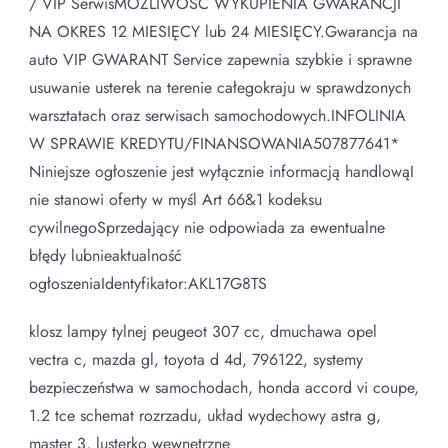
/ VIP SerwisMOŻLIWOŚĆ WYKUPIENIA GWARANCJI
NA OKRES 12 MIESIĘCY lub 24 MIESIĘCY.Gwarancja na
auto VIP GWARANT Service zapewnia szybkie i sprawne
usuwanie usterek na terenie całegokraju w sprawdzonych
warsztatach oraz serwisach samochodowych.INFOLINIA
W SPRAWIE KREDYTU/FINANSOWANIA507877641*
Niniejsze ogłoszenie jest wyłącznie informacją handlowąI
nie stanowi oferty w myśl Art 66&1 kodeksu
cywilnegoSprzedający nie odpowiada za ewentualne
błędy lubnieaktualność
ogłoszeniaIdentyfikator:AKL17G8TS
klosz lampy tylnej peugeot 307 cc, dmuchawa opel
vectra c, mazda gl, toyota d 4d, 796122, systemy
bezpieczeństwa w samochodach, honda accord vi coupe,
1.2 tce schemat rozrzadu, układ wydechowy astra g,
master 3, lusterko wewnętrzne