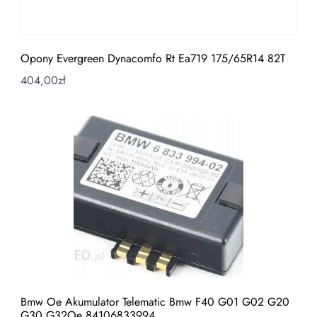
Opony Evergreen Dynacomfo Rt Ea719 175/65R14 82T
404,00
zł
Bmw Oe Akumulator Telematic Bmw F40 G01 G02 G20
G30 G32Oe 84106833994