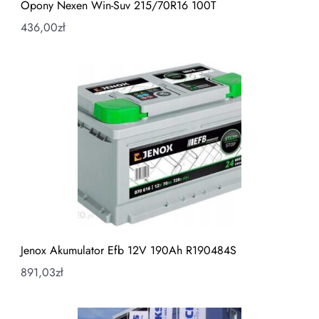
Opony Nexen Win-Suv 215/70R16 100T
436,00
zł
Jenox Akumulator Efb 12V 190Ah R190484S
891,03
zł