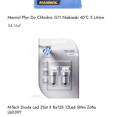
Mannol Płyn Do Chłodnic G11 Niebieski 40°C 5 Litrów
34,16
zł
M-Tech Dioda Led 2Szt X Ba15S 12Led 5Mm Żółta
Lb039Y