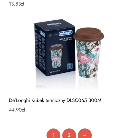
13,83
zł
De’Longhi Kubek termiczny DLSC065 300Ml
44,90
zł
→
1
2