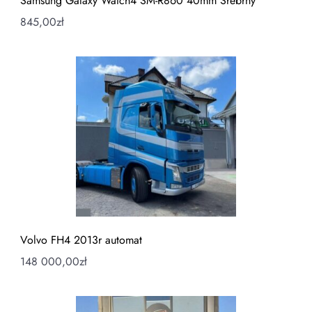
Samsung Galaxy Watch4 SM-R860 40mm Srebrny
845,00
zł
Volvo FH4 2013r automat
148 000,00
zł